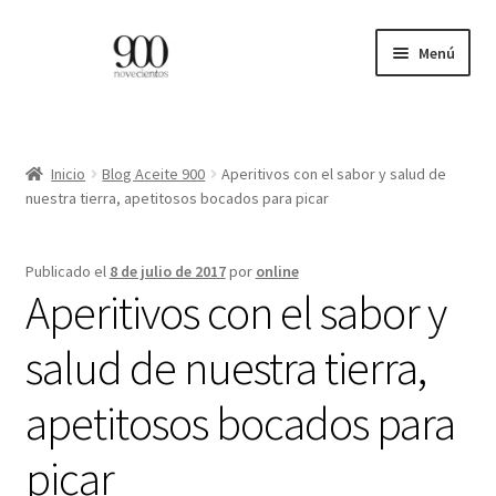
Ir
Ir
Menú
a
al
la
contenido
ES
navegación
EN
Inicio
Blog Aceite 900
Aperitivos con el sabor y salud de
nuestra tierra, apetitosos bocados para picar
Expandi
INICIO
el
Publicado el
8 de julio de 2017
por
online
menú
CATÁLOGO
Aperitivos con el sabor y
hijo
PROFESIONALES
salud de nuestra tierra,
apetitosos bocados para
BLOG
picar
CONTACTO