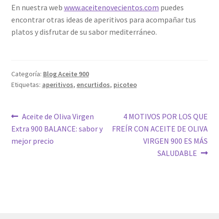
En nuestra web
www.aceitenovecientos.com
puedes
encontrar otras ideas de aperitivos para acompañar tus
platos y disfrutar de su sabor mediterráneo.
Categoría:
Blog Aceite 900
Etiquetas:
aperitivos
,
encurtidos
,
picoteo
Navegación
Anterior:
Siguiente:
Aceite de Oliva Virgen
4 MOTIVOS POR LOS QUE
Extra 900 BALANCE: sabor y
FREÍR CON ACEITE DE OLIVA
de
mejor precio
VIRGEN 900 ES MÁS
entradas
SALUDABLE