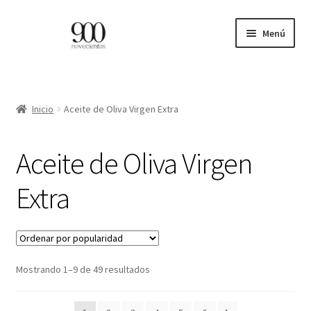
Ir
Ir
Menú
a
al
la
contenido
ES
navegación
EN
Inicio
Aceite de Oliva Virgen Extra
Expandi
INICIO
Aceite de Oliva Virgen
el
menú
CATÁLOGO
Extra
hijo
PROFESIONALES
BLOG
Ordenado
Mostrando 1–9 de 49 resultados
por
CONTACTO
popularidad