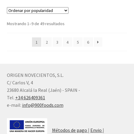
Ordenado
Mostrando 1–9 de 49 resultados
por
popularidad
1
2
3
4
5
6
ORIGEN NOVECIENTOS, S.L.
C/ Carlos V, 4
23680 Alcalá la Real (Jaén) - SPAIN -
Tel.
+34 626409361
e-mail:
info@900foods.com
Métodos de pago
|
Envio
|