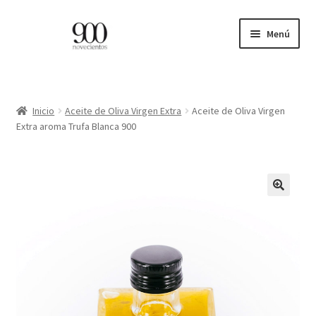
Ir
Ir
Menú
a
al
la
contenido
ES
navegación
EN
Inicio
Aceite de Oliva Virgen Extra
Aceite de Oliva Virgen
Extra aroma Trufa Blanca 900
Expandi
INICIO
el
menú
CATÁLOGO
hijo
PROFESIONALES
BLOG
CONTACTO