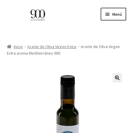
Ir
Ir
Menú
a
al
la
contenido
ES
navegación
EN
Inicio
Aceite de Oliva Virgen Extra
Aceite de Oliva Virgen
Extra aroma Mediterráneo 900
Expandi
INICIO
el
menú
CATÁLOGO
hijo
PROFESIONALES
BLOG
CONTACTO