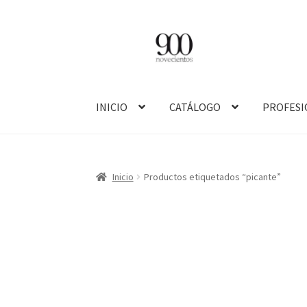
Ir
Ir
a
al
la
contenido
navegación
INICIO
CATÁLOGO
PROFESI
Inicio
Productos etiquetados “picante”