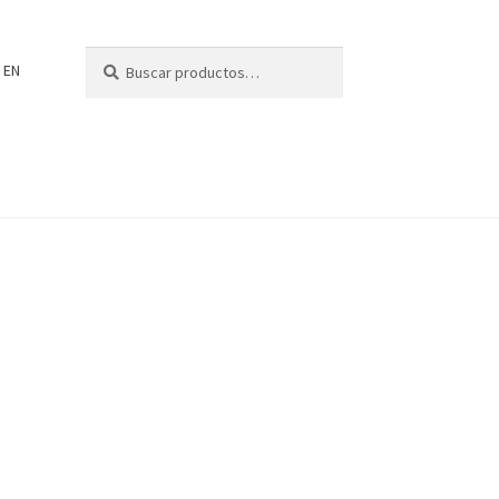
Buscar
Buscar
EN
por: