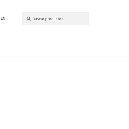
Buscar
Buscar
EN
por: