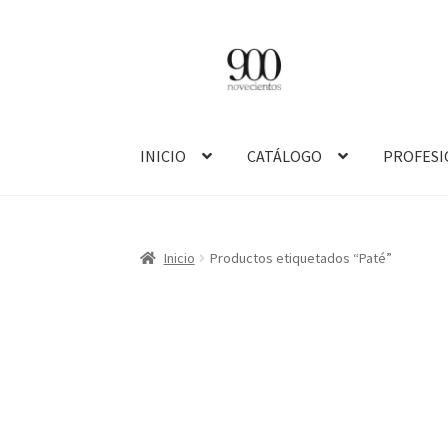
Ir
Ir
a
al
la
contenido
navegación
INICIO
CATÁLOGO
PROFESI
Inicio
Productos etiquetados “Paté”