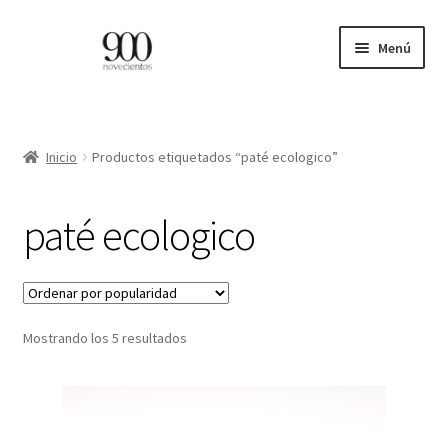
Ir
Ir
Menú
a
al
la
contenido
ES
navegación
EN
Inicio
Productos etiquetados “paté ecologico”
Expandi
INICIO
paté ecologico
el
menú
CATÁLOGO
hijo
PROFESIONALES
Ordenado
Mostrando los 5 resultados
por
BLOG
popularidad
CONTACTO