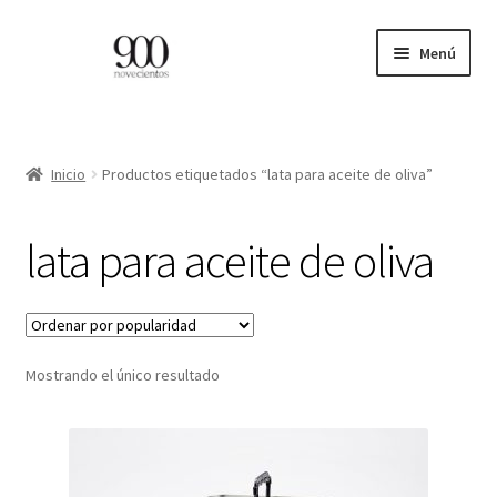
Ir
Ir
Menú
a
al
la
contenido
ES
navegación
EN
Inicio
Productos etiquetados “lata para aceite de oliva”
Expandi
INICIO
lata para aceite de oliva
el
menú
CATÁLOGO
hijo
PROFESIONALES
Mostrando el único resultado
BLOG
CONTACTO