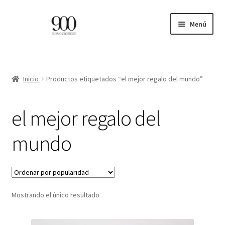
Ir
Ir
Menú
a
al
la
contenido
ES
navegación
EN
Inicio
Productos etiquetados “el mejor regalo del mundo”
Expandi
INICIO
el mejor regalo del
el
menú
CATÁLOGO
mundo
hijo
PROFESIONALES
BLOG
Mostrando el único resultado
CONTACTO