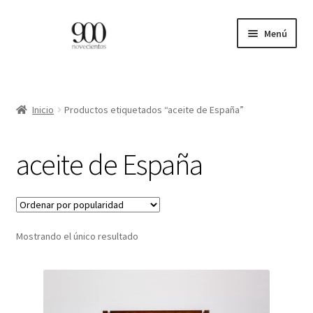
Ir
Ir
Menú
a
al
la
contenido
ES
navegación
EN
Inicio
Productos etiquetados “aceite de España”
Expandi
INICIO
aceite de España
el
menú
CATÁLOGO
hijo
PROFESIONALES
Mostrando el único resultado
BLOG
CONTACTO