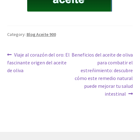
Category:
Blog Aceite 900
Post
Previous
Next
Viaje al corazón del oro: El
Beneficios del aceite de oliva
post:
post:
fascinante origen del aceite
para combatir el
navigation
de oliva
estreñimiento: descubre
cómo este remedio natural
puede mejorar tu salud
intestinal