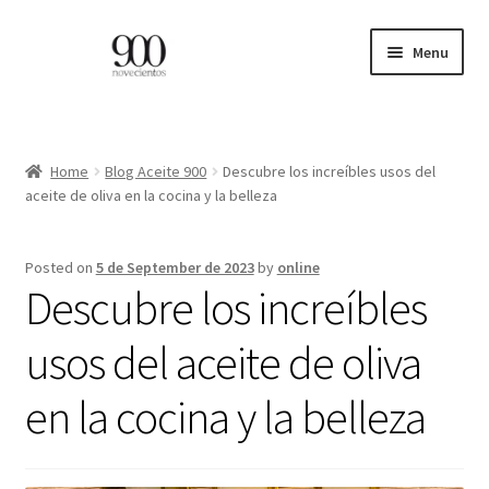
Skip
Skip
Menu
to
to
navigation
content
ES
EN
Home
Blog Aceite 900
Descubre los increíbles usos del
aceite de oliva en la cocina y la belleza
Expand
HOME
child
Posted on
5 de September de 2023
by
online
menu
CATÁLOGO
Descubre los increíbles
PROFESIONALES
usos del aceite de oliva
en la cocina y la belleza
BLOG
CONTACTO