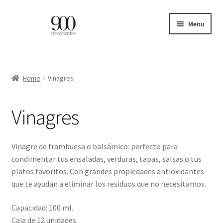
Skip
Skip
Menu
to
to
navigation
content
ES
EN
Home
Vinagres
Expand
HOME
Vinagres
child
menu
CATÁLOGO
Vinagre de frambuesa o balsámico: perfecto para
PROFESIONALES
condimentar tus ensaladas, verduras, tapas, salsas o tus
platos favoritos. Con grandes propiedades antioxidantes
BLOG
que te ayudan a eliminar los residuos que no necesitamos.
Capacidad: 100 ml.
CONTACTO
Caja de 12 unidades.