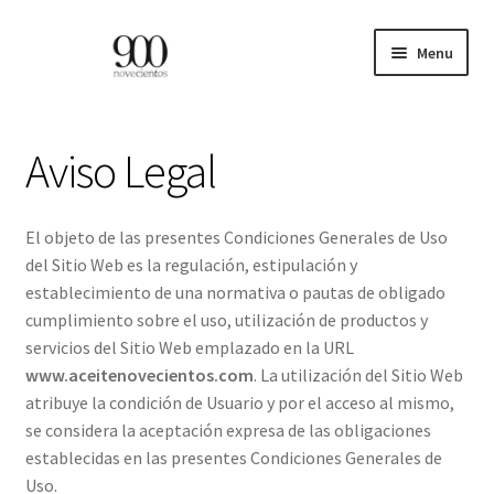
Skip
Skip
Menu
to
to
navigation
content
ES
Aviso Legal
EN
Expand
HOME
El objeto de las presentes Condiciones Generales de Uso
child
del Sitio Web es la regulación, estipulación y
menu
CATÁLOGO
establecimiento de una normativa o pautas de obligado
cumplimiento sobre el uso, utilización de productos y
PROFESIONALES
servicios del Sitio Web emplazado en la URL
www.aceitenovecientos.com
. La utilización del Sitio Web
atribuye la condición de Usuario y por el acceso al mismo,
BLOG
se considera la aceptación expresa de las obligaciones
establecidas en las presentes Condiciones Generales de
CONTACTO
Uso.