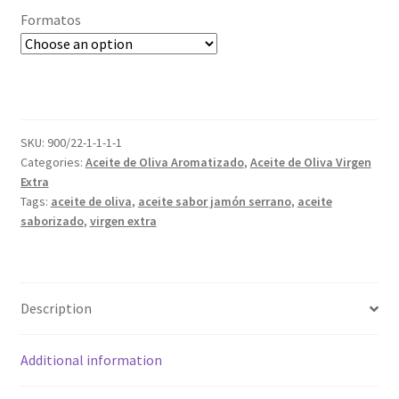
Formatos
SKU:
900/22-1-1-1-1
Categories:
Aceite de Oliva Aromatizado
,
Aceite de Oliva Virgen
Extra
Tags:
aceite de oliva
,
aceite sabor jamón serrano
,
aceite
saborizado
,
virgen extra
Description
Additional information