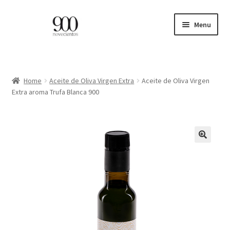
Skip
Skip
Menu
to
to
navigation
content
ES
EN
Home
Aceite de Oliva Virgen Extra
Aceite de Oliva Virgen
Extra aroma Trufa Blanca 900
Expand
HOME
child
menu
CATÁLOGO
🔍
PROFESIONALES
BLOG
CONTACTO