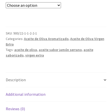
SKU:
900/22-1-1-2-2-1
Categories:
Aceite de Oliva Aromatizado
,
Aceite de Oliva Virgen
Extra
Tags:
aceite de oliva
,
aceite sabor jamón serrano
,
aceite
saborizado
,
virgen extra
Description
Additional information
Reviews (0)