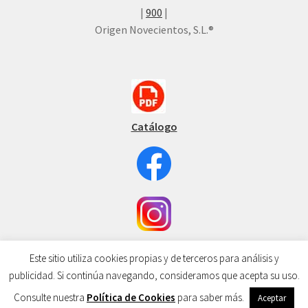
|
900
|
Origen Novecientos, S.L.®
Catálogo
Este sitio utiliza cookies propias y de terceros para análisis y
publicidad. Si continúa navegando, consideramos que acepta su uso.
0
Consulte nuestra
Política de Cookies
para saber más.
Aceptar
Search
Search