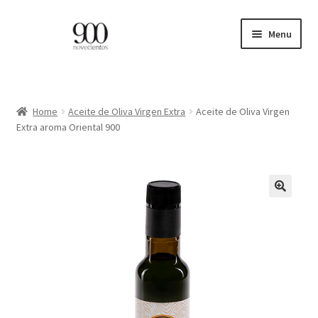
Skip
Skip
Menu
to
to
navigation
content
ES
EN
Home
Aceite de Oliva Virgen Extra
Aceite de Oliva Virgen
Extra aroma Oriental 900
Expand
HOME
child
menu
CATÁLOGO
🔍
PROFESIONALES
BLOG
CONTACTO