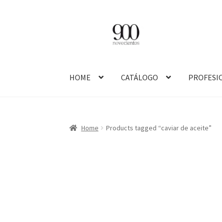
Skip
Skip
to
to
navigation
content
HOME
CATÁLOGO
PROFESI
Home
Products tagged “caviar de aceite”