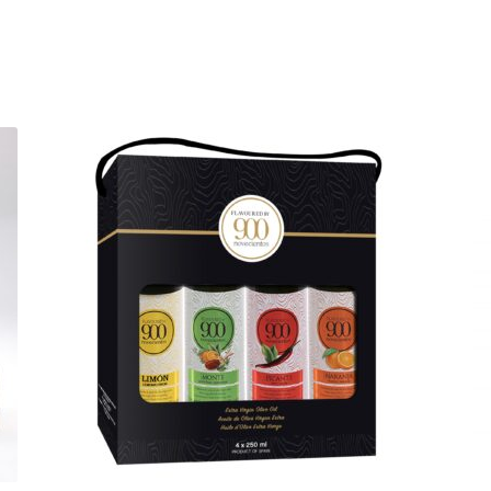
Sorted
by
popularity